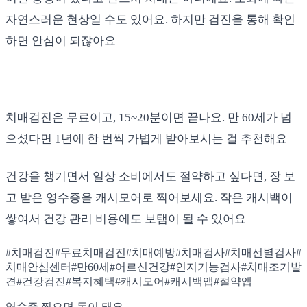
자연스러운 현상일 수도 있어요. 하지만 검진을 통해 확인
하면 안심이 되잖아요
치매검진은 무료이고, 15~20분이면 끝나요. 만 60세가 넘
으셨다면 1년에 한 번씩 가볍게 받아보시는 걸 추천해요
건강을 챙기면서 일상 소비에서도 절약하고 싶다면, 장 보
고 받은 영수증을 캐시모어로 찍어보세요. 작은 캐시백이
쌓여서 건강 관리 비용에도 보탬이 될 수 있어요
#
치매검진
#
무료치매검진
#
치매예방
#
치매검사
#
치매선별검사
#
치매안심센터
#
만60세
#
어르신건강
#
인지기능검사
#
치매조기발
견
#
건강검진
#
복지혜택
#
캐시모어
#
캐시백앱
#
절약앱
영수증 찍으면 돈이 돼요