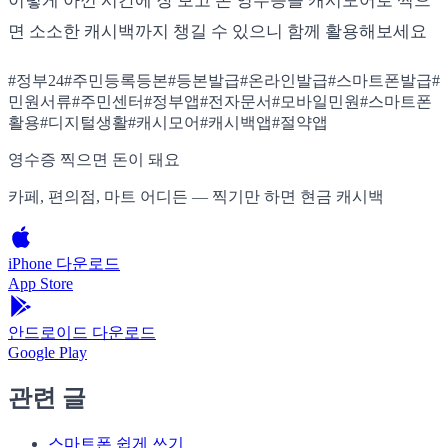
이렇게 아낀 시간에 장 보고 온 영수증을 캐시모어로 찍으
면 소소한 캐시백까지 챙길 수 있으니 함께 활용해보세요
#
정부24
#
주민등록등본
#
등본발급
#
온라인발급
#
스마트폰발급
#
민원서류
#
주민센터
#
정부앱
#
전자문서
#
모바일민원
#
스마트폰
활용
#
디지털생활
#
캐시모어
#
캐시백앱
#
절약앱
영수증 찍으면 돈이 돼요
카페, 편의점, 마트 어디든 — 찍기만 하면 현금 캐시백
iPhone 다운로드
App Store
안드로이드 다운로드
Google Play
관련 글
스마트폰 쉽게 쓰기